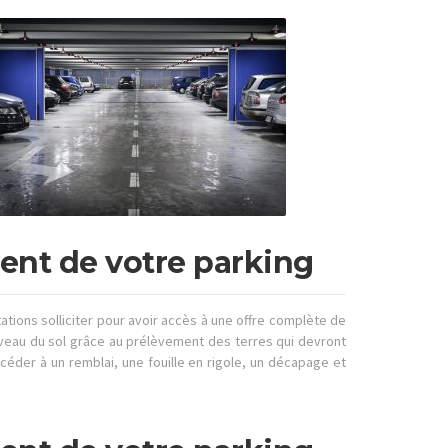
ent de votre parking
tions solliciter pour avoir accès à une offre complète de
 niveau du sol grâce au prélèvement des terres qui devront
éder à un remblai, une fouille en rigole, un décapage et