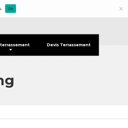
s.
Ok
 terrassement
Devis Terrassement
ng