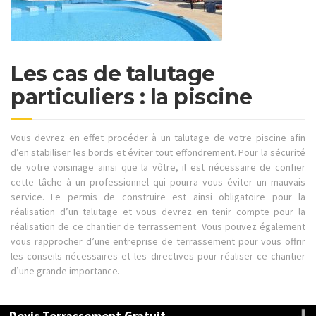
Les cas de talutage
particuliers : la piscine
Vous devrez en effet procéder à un talutage de votre piscine afin
d’en stabiliser les bords et éviter tout effondrement. Pour la sécurité
de votre voisinage ainsi que la vôtre, il est nécessaire de confier
cette tâche à un professionnel qui pourra vous éviter un mauvais
service. Le permis de construire est ainsi obligatoire pour la
réalisation d’un talutage et vous devrez en tenir compte pour la
réalisation de ce chantier de terrassement. Vous pouvez également
vous rapprocher d’une entreprise de terrassement pour vous offrir
les conseils nécessaires et les directives pour réaliser ce chantier
d’une grande importance.
Devis Terrassement Gratuit